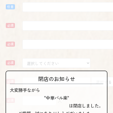
任意
必須
必須
必須
閉店のお知らせ
必須
大変勝手ながら
"中華バル楽"
人
必須
は閉店しました。