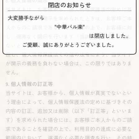
8. 個人情報の開示
閉店のお知らせ
当サイトは、お客様から、個人情報保護法の定めに基
大変勝手ながら
づき個人情報の開示を求められたときは、お客様ご本
"中華バル楽"
人からのご請求であることを確認の上で、お客様に対
は閉店しました。
し、遅滞なく開示を行います（当該個人情報が存在し
ご愛顧、誠にありがとうございました。
ないときにはその旨を通知いたします）。
但し、個人情報保護法その他の法令により、当サイト
が開示の義務を負わない場合は、この限りではありま
せん。
9. 個人情報の訂正等
当サイトは、お客様から、個人情報が真実でないとい
う理由によって、個人情報保護法の定めに基づきその
内容の訂正、追加又は削除（以下「訂正等」といいま
す）を求められた場合には、お客様ご本人からのご請
求であることを確認の上で、利用目的の達成に必要な
範囲内において、遅滞なく必要な調査を行い、その結