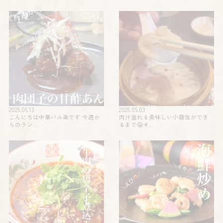
2025.05.13
2025.05.03
こんにちは中華バル楽です 今週か
肉汁溢れる美味しい小籠包ができ
らのラン…
るまで🤤 #…