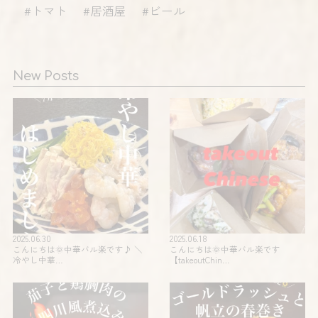
#トマト #居酒屋 #ビール
New Posts
2025.06.30
2025.06.18
こんにちは🌞中華バル楽です♪ ＼
こんにちは🌞中華バル楽です
冷やし中華…
【takeoutChin…