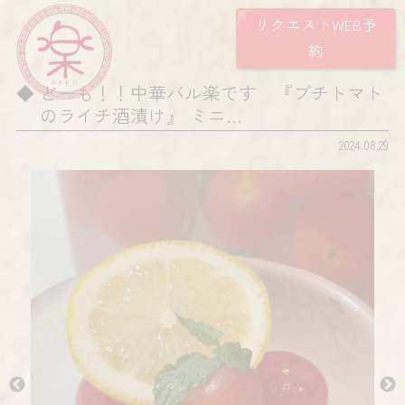
リクエストWEB予
約
どーも！！中華バル楽です 『プチトマト
のライチ酒漬け』 ミニ…
2024.08.29