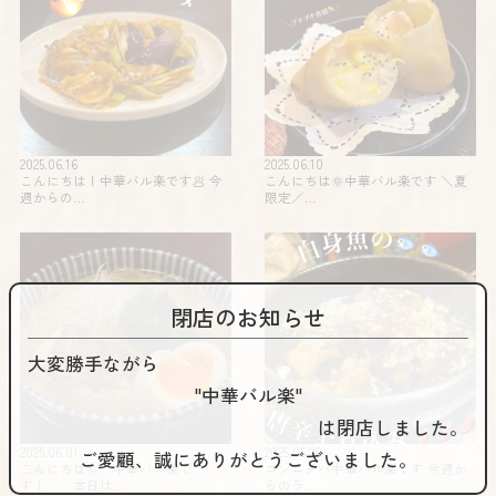
2025.06.16
2025.06.10
こんにちは！中華バル楽です🥟 今
こんにちは🌞中華バル楽です️ ＼夏
週からの…
限定️／…
閉店のお知らせ
大変勝手ながら
"中華バル楽"
は閉店しました。
2025.06.01
2025.05.26
ご愛顧、誠にありがとうございました。
こんにちは🌞 中華バル楽で
コンニチハ️️中華バル楽です 今週か
す！ 本日は…
らのラ…