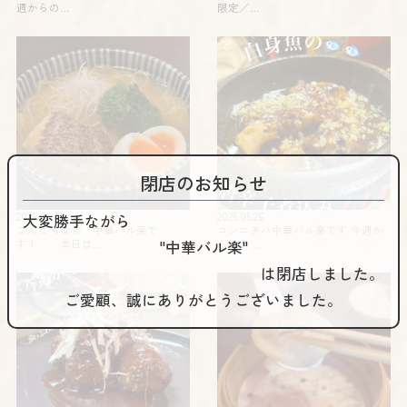
週からの…
限定️／…
閉店のお知らせ
2025.06.01
2025.05.26
大変勝手ながら
こんにちは🌞 中華バル楽で
コンニチハ️️中華バル楽です 今週か
す！ 本日は…
らのラ…
"中華バル楽"
は閉店しました。
ご愛顧、誠にありがとうございました。