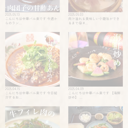
2025.05.13
2025.05.03
こんにちは中華バル楽です 今週か
肉汁溢れる美味しい小籠包ができ
らのラン…
るまで🤤 #…
2025.04.15
2025.04.09
こんにちは中華バル楽です 今日紹
こんにちは中華バル楽です 【海鮮
介するお…
炒め】 …