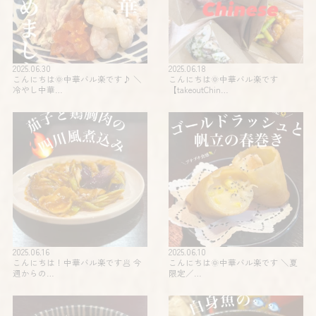
2025.06.30
2025.06.18
こんにちは🌞中華バル楽です♪ ＼
こんにちは🌞中華バル楽です
冷やし中華…
【takeoutChin…
2025.06.16
2025.06.10
こんにちは！中華バル楽です🥟 今
こんにちは🌞中華バル楽です️ ＼夏
週からの…
限定️／…