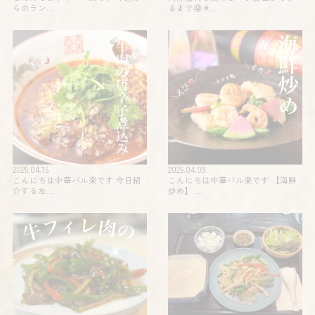
らのラン…
るまで🤤 #…
2025.04.15
2025.04.09
こんにちは中華バル楽です 今日紹
こんにちは中華バル楽です 【海鮮
介するお…
炒め】 …