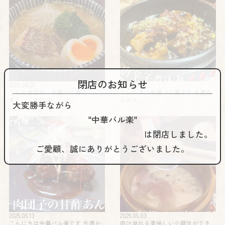
閉店のお知らせ
2025.06.01
2025.05.26
こんにちは🌞 中華バル楽で
コンニチハ️️中華バル楽です 今週か
す！ 本日は…
らのラ…
大変勝手ながら
"中華バル楽"
は閉店しました。
ご愛顧、誠にありがとうございました。
2025.05.13
2025.05.03
こんにちは中華バル楽です 今週か
肉汁溢れる美味しい小籠包ができ