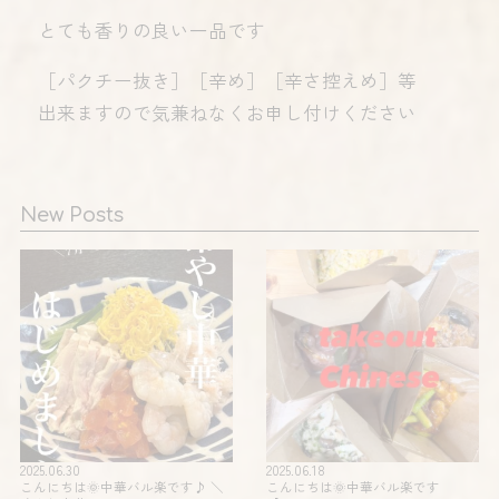
とても香りの良い一品です
［パクチー抜き］［辛め］［辛さ控えめ］等
出来ますので気兼ねなくお申し付けください️
New Posts
2025.06.30
2025.06.18
こんにちは🌞中華バル楽です♪ ＼
こんにちは🌞中華バル楽です