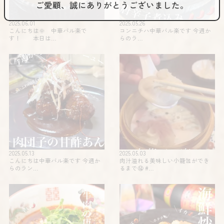
ご愛顧、誠にありがとうございました。
2025.06.01
2025.05.26
こんにちは🌞 中華バル楽で
コンニチハ️️中華バル楽です 今週か
す！ 本日は…
らのラ…
2025.05.13
2025.05.03
こんにちは中華バル楽です 今週か
肉汁溢れる美味しい小籠包ができ
らのラン…
るまで🤤 #…