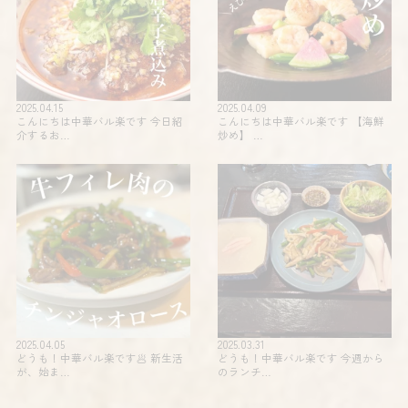
2025.04.15
2025.04.09
こんにちは中華バル楽です 今日紹
こんにちは中華バル楽です 【海鮮
介するお…
炒め】 …
2025.04.05
2025.03.31
どうも！中華バル楽です🥟 新生活
どうも！中華バル楽です 今週から
が、始ま…
のランチ…