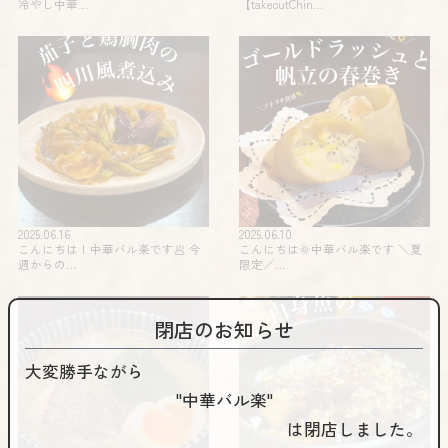
冷やし中華…
【takeoutChin…
2025.06.16
2025.06.10
こんにちは！中華バル楽です🥟 今
こんにちは🌞中華バル楽です️ ＼夏
週からの…
限定️／…
閉店のお知らせ
大変勝手ながら
"中華バル楽"
は閉店しました。