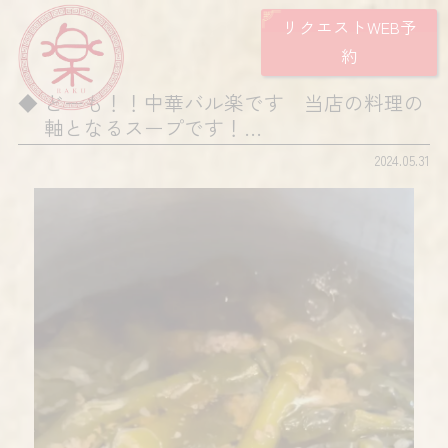
リクエストWEB予
約
どーも！！中華バル楽です 当店の料理の
軸となるスープです！…
2024.05.31
動
画
プ
レ
ー
ヤ
ー