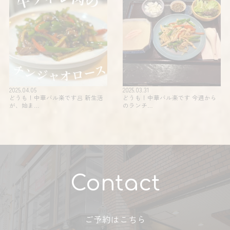
2025.04.05
2025.03.31
どうも！中華バル楽です🥟 新生活
どうも！中華バル楽です 今週から
が、始ま…
のランチ…
Contact
ご予約はこちら