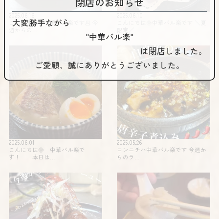
閉店のお知らせ
2025.06.16
2025.06.10
大変勝手ながら
こんにちは！中華バル楽です🥟 今
こんにちは🌞中華バル楽です️ ＼夏
週からの…
限定️／…
"中華バル楽"
は閉店しました。
ご愛顧、誠にありがとうございました。
2025.06.01
2025.05.26
こんにちは🌞 中華バル楽で
コンニチハ️️中華バル楽です 今週か
す！ 本日は…
らのラ…