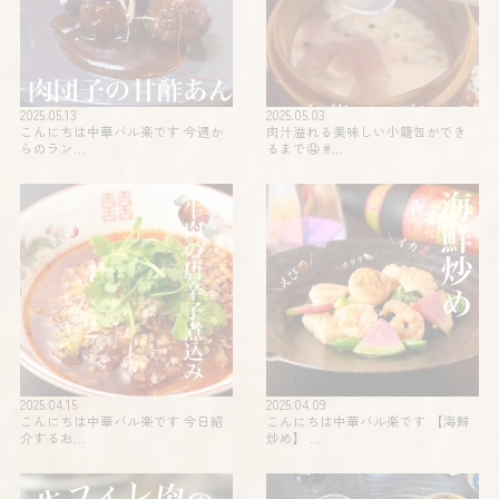
2025.05.13
2025.05.03
こんにちは中華バル楽です 今週か
肉汁溢れる美味しい小籠包ができ
らのラン…
るまで🤤 #…
2025.04.15
2025.04.09
こんにちは中華バル楽です 今日紹
こんにちは中華バル楽です 【海鮮
介するお…
炒め】 …