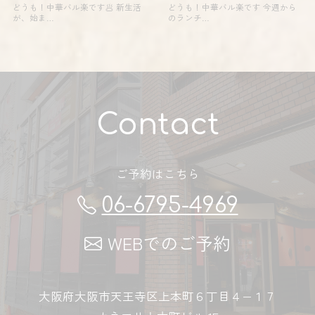
どうも！中華バル楽です🥟 新生活
どうも！中華バル楽です 今週から
が、始ま…
のランチ…
Contact
ご予約はこちら
06-6795-4969
WEBでのご予約
大阪府大阪市天王寺区上本町６丁目４−１７