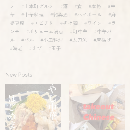
メ #上本町グルメ #酒 #食 #本格 #中
華 #中華料理 #紹興酒 #ハイボール #麻
婆豆腐 #エビチリ #担々麺 #ワイン #ラ
ンチ #ボリューム満点 #町中華 #中華バ
ル #バル #小皿料理 #太刀魚 #唐揚げ
#海老 #えび #玉子
New Posts