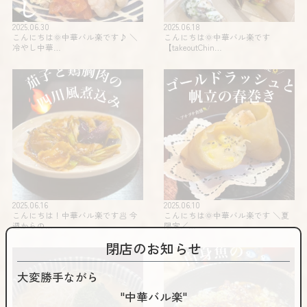
2025.06.30
2025.06.18
こんにちは🌞中華バル楽です♪ ＼
こんにちは🌞中華バル楽です
冷やし中華…
【takeoutChin…
2025.06.16
2025.06.10
こんにちは！中華バル楽です🥟 今
こんにちは🌞中華バル楽です️ ＼夏
週からの…
限定️／…
閉店のお知らせ
大変勝手ながら
"中華バル楽"