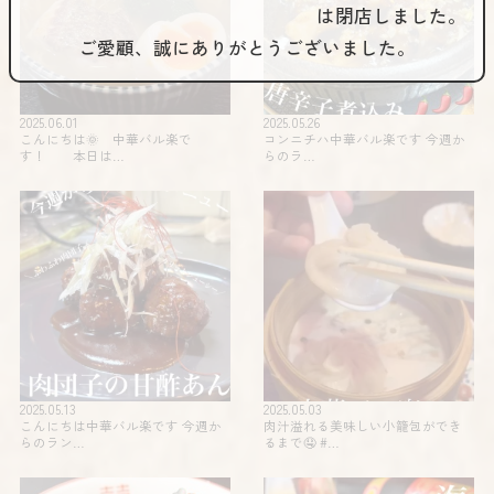
は閉店しました。
ご愛顧、誠にありがとうございました。
2025.06.01
2025.05.26
こんにちは🌞 中華バル楽で
コンニチハ️️中華バル楽です 今週か
す！ 本日は…
らのラ…
2025.05.13
2025.05.03
こんにちは中華バル楽です 今週か
肉汁溢れる美味しい小籠包ができ
らのラン…
るまで🤤 #…