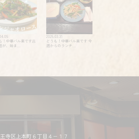
04.05
2025.03.31
も！中華バル楽です🥟
どうも！中華バル楽です 今
活が、始ま…
週からのランチ…
王寺区上本町６丁目４−１７