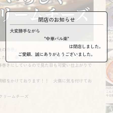
閉店のお知らせ
大変勝手ながら
2025.
こん
"中華バル楽"
今週
は閉店しました。
魚の春巻』
ご愛顧、誠にありがとうございました。
した！ 楽ではこの秋刀魚を薄く開いてクリーム
春巻きにしているので見た目も可愛い仕上がりで
胡椒をかけております！！ 火傷に気を付けてお
2025.
こん
#クリームチーズ
今日