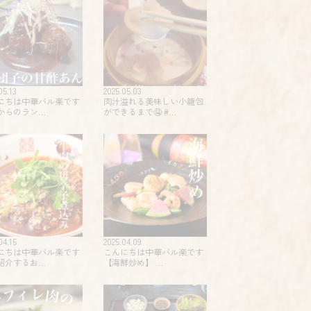
05.13
2025.05.03
にちは中華バル楽です
肉汁溢れる美味しい小籠包
からのラン…
ができるまで🤤 #…
04.15
2025.04.09
にちは中華バル楽です
こんにちは中華バル楽です
紹介するお…
【海鮮炒め】 …