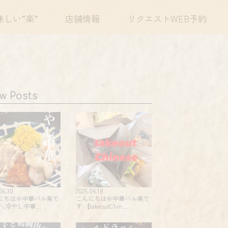
味しい”楽”
店舗情報
リクエストWEB予約
w Posts
06.30
2025.06.18
にちは🌞中華バル楽で
こんにちは🌞中華バル楽で
 ＼冷やし中華…
す 【takeoutChin…