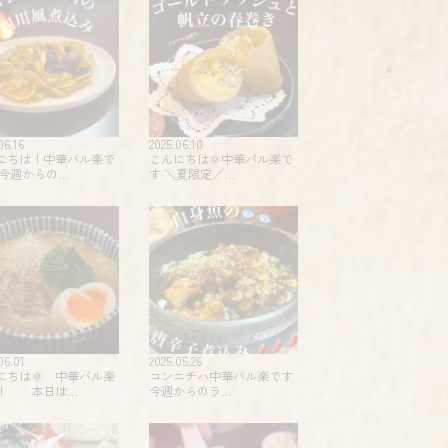
06.16
2025.06.10
にちは！中華バル楽で
こんにちは🌞中華バル楽で
 今週からの…
す️ ＼夏限定️／…
06.01
2025.05.26
にちは🌞 中華バル楽
コンニチハ️️中華バル楽です
！ 本日は…
今週からのラ…