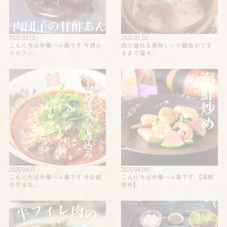
2025.05.13
2025.05.03
こんにちは中華バル楽です 今週か
肉汁溢れる美味しい小籠包ができ
らのラン…
るまで🤤 #…
2025.04.15
2025.04.09
こんにちは中華バル楽です 今日紹
こんにちは中華バル楽です 【海鮮
介するお…
炒め】 …