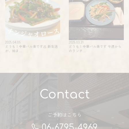
2025.04.05
2025.03.31
どうも！中華バル楽です🥟 新生活
どうも！中華バル楽です 今週から
が、始ま…
のランチ…
Contact
ご予約はこちら
06-6795-4969