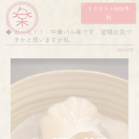
リクエストWEB予
約
どーも！！ 中華バル楽です 皆様お気づ
きかと思いますが私、…
2024.07.25
動
画
プ
レ
ー
ヤ
ー