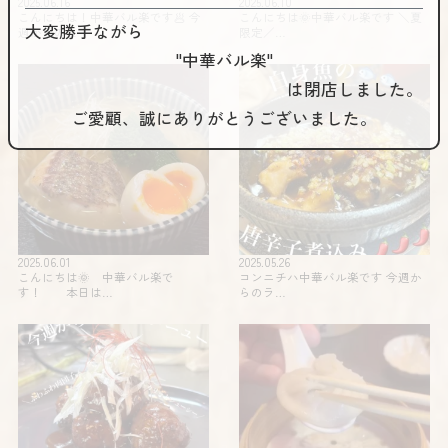
2025.06.16
2025.06.10
こんにちは！中華バル楽です🥟 今
こんにちは🌞中華バル楽です️ ＼夏
大変勝手ながら
週からの…
限定️／…
"中華バル楽"
は閉店しました。
ご愛顧、誠にありがとうございました。
2025.06.01
2025.05.26
こんにちは🌞 中華バル楽で
コンニチハ️️中華バル楽です 今週か
す！ 本日は…
らのラ…