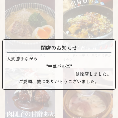
閉店のお知らせ
2025.06.01
2025.05.26
こんにちは🌞 中華バル楽で
コンニチハ️️中華バル楽です 今週か
大変勝手ながら
す！ 本日は…
らのラ…
"中華バル楽"
は閉店しました。
ご愛顧、誠にありがとうございました。