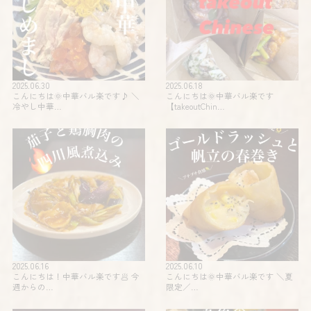
2025.06.30
2025.06.18
こんにちは🌞中華バル楽です♪ ＼
こんにちは🌞中華バル楽です
冷やし中華…
【takeoutChin…
2025.06.16
2025.06.10
こんにちは！中華バル楽です🥟 今
こんにちは🌞中華バル楽です️ ＼夏
週からの…
限定️／…