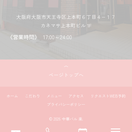
大阪府大阪市天王寺区上本町６丁目４−１７
カネマサ上本町ビル 1F
《営業時間》
17:00～24:00
ページトップへ
ホーム
こだわり
メニュー
アクセス
リクエストWEB予約
プライバシーポリシー
© 2026 中華バル 楽.
navi