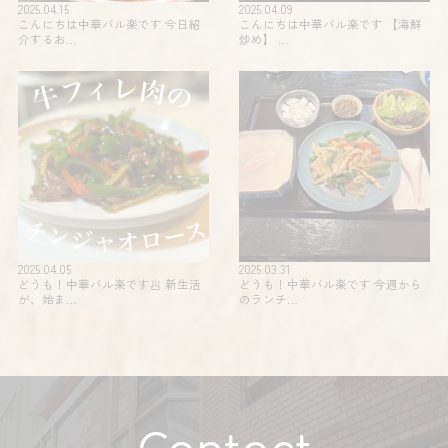
2025.04.15
2025.04.09
こんにちは中華バル楽です 今日紹
こんにちは中華バル楽です 【海鮮
介するお…
炒め】 …
2025.04.05
2025.03.31
どうも！中華バル楽です🥟 新生活
どうも！中華バル楽です 今週から
が、始ま…
のランチ…