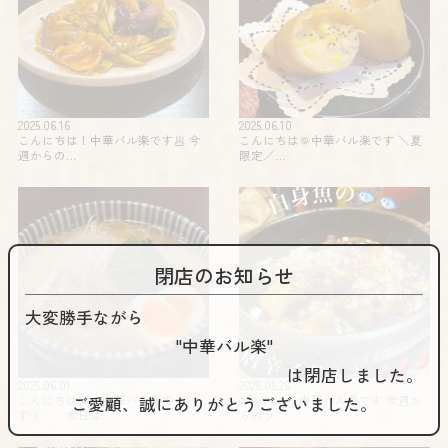
2025.06.16
2025.06.10
こんにちは！中華バル楽です🥟 今
こんにちは🌞中華バル楽です️ ＼夏
週からの…
限定️／…
閉店のお知らせ
大変勝手ながら
"中華バル楽"
は閉店しました。
2025.06.01
2025.05.26
ご愛顧、誠にありがとうございました。
こんにちは🌞 中華バル楽で
コンニチハ️️中華バル楽です 今週か
す！ 本日は…
らのラ…