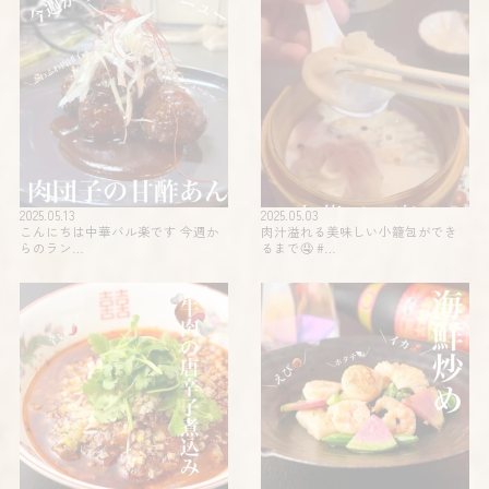
2025.05.13
2025.05.03
こんにちは中華バル楽です 今週か
肉汁溢れる美味しい小籠包ができ
らのラン…
るまで🤤 #…