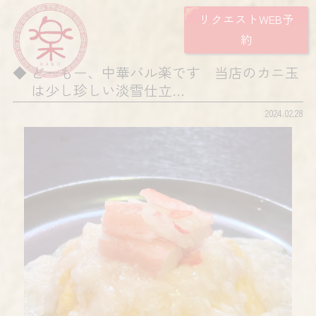
リクエストWEB予
約
どーもー、中華バル楽です 当店のカニ玉
は少し珍しい淡雪仕立…
2024.02.28