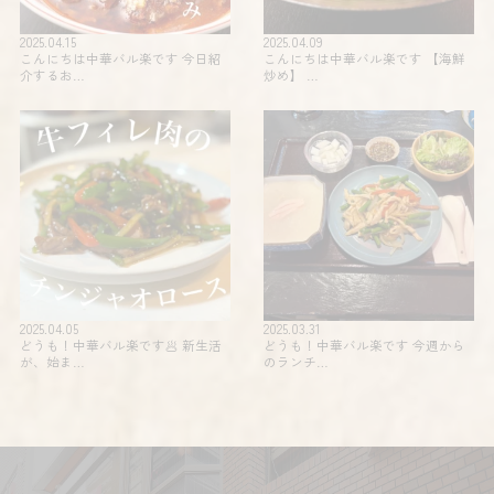
2025.04.15
2025.04.09
こんにちは中華バル楽です 今日紹
こんにちは中華バル楽です 【海鮮
介するお…
炒め】 …
2025.04.05
2025.03.31
どうも！中華バル楽です🥟 新生活
どうも！中華バル楽です 今週から
が、始ま…
のランチ…