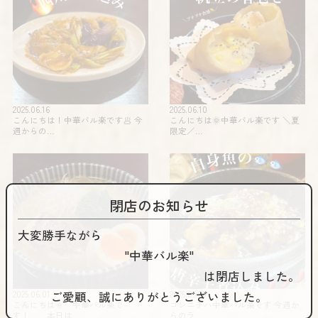
2025.06.16
2025.06.10
こんにちは！中華バル楽です🥟 今
こんにちは🌞中華バル楽です️ ＼夏
週からの…
限定️／…
閉店のお知らせ
大変勝手ながら
"中華バル楽"
は閉店しました。
ご愛顧、誠にありがとうございました。
2025.06.01
2025.05.26
こんにちは🌞 中華バル楽で
コンニチハ️️中華バル楽です 今週か
す！ 本日は…
らのラ…