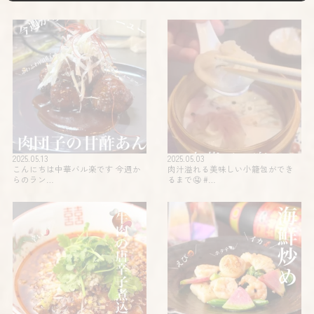
2025.05.13
2025.05.03
こんにちは中華バル楽です 今週か
肉汁溢れる美味しい小籠包ができ
らのラン…
るまで🤤 #…