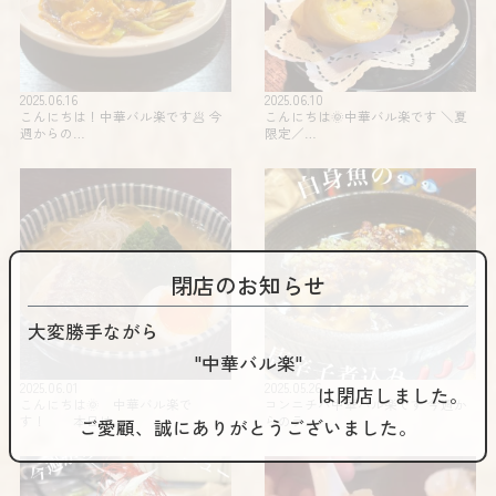
2025.06.16
2025.06.10
こんにちは！中華バル楽です🥟 今
こんにちは🌞中華バル楽です️ ＼夏
週からの…
限定️／…
閉店のお知らせ
大変勝手ながら
"中華バル楽"
2025.06.01
2025.05.26
は閉店しました。
こんにちは🌞 中華バル楽で
コンニチハ️️中華バル楽です 今週か
す！ 本日は…
らのラ…
ご愛顧、誠にありがとうございました。