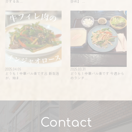
介するお…
炒め】 …
2025.04.05
2025.03.31
どうも！中華バル楽です🥟 新生活
どうも！中華バル楽です 今週から
が、始ま…
のランチ…
Contact