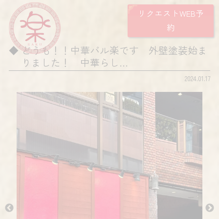
リクエストWEB予
約
どうも！！中華バル楽です 外壁塗装始ま
りました！ 中華らし…
2024.01.17