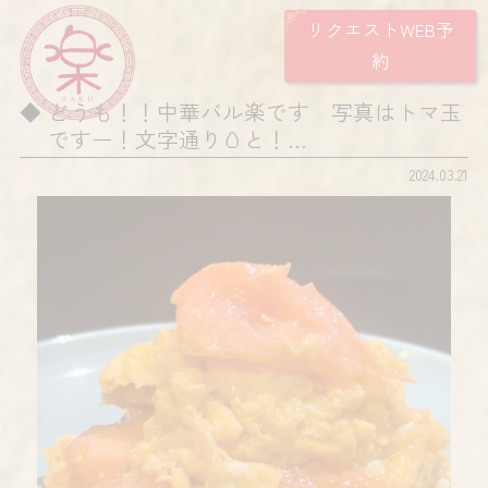
リクエストWEB予
約
どうも！！中華バル楽です 写真はトマ玉
ですー！文字通り🥚と！…
2024.03.21