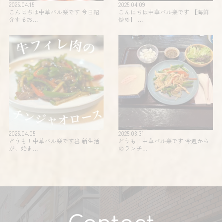
2025.04.15
2025.04.09
こんにちは中華バル楽です 今日紹
こんにちは中華バル楽です 【海鮮
介するお…
炒め】 …
2025.04.05
2025.03.31
どうも！中華バル楽です🥟 新生活
どうも！中華バル楽です 今週から
が、始ま…
のランチ…