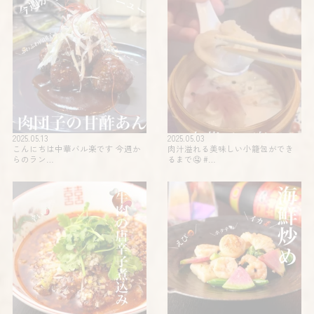
2025.05.13
2025.05.03
こんにちは中華バル楽です 今週か
肉汁溢れる美味しい小籠包ができ
らのラン…
るまで🤤 #…