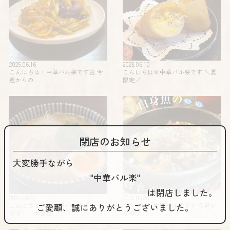
2025.06.16
2025.06.10
こんにちは！中華バル楽です🥟 今
こんにちは🌞中華バル楽です️ ＼夏
週からの…
限定️／…
閉店のお知らせ
大変勝手ながら
"中華バル楽"
は閉店しました。
2025.06.01
2025.05.26
ご愛顧、誠にありがとうございました。
こんにちは🌞 中華バル楽で
コンニチハ️️中華バル楽です 今週か
す！ 本日は…
らのラ…