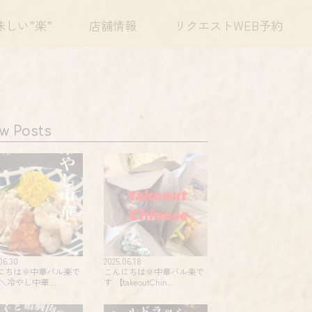
味しい”楽”
店舗情報
リクエストWEB予約
w Posts
06.30
2025.06.18
にちは🌞中華バル楽で
こんにちは🌞中華バル楽で
 ＼冷やし中華…
す 【takeoutChin…