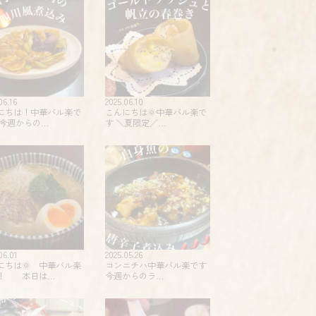
06.16
2025.06.10
にちは！中華バル楽で
こんにちは🌞中華バル楽で
 今週からの…
す️ ＼夏限定️／…
06.01
2025.05.26
にちは🌞 中華バル楽
コンニチハ️️中華バル楽です
！ 本日は…
今週からのラ…