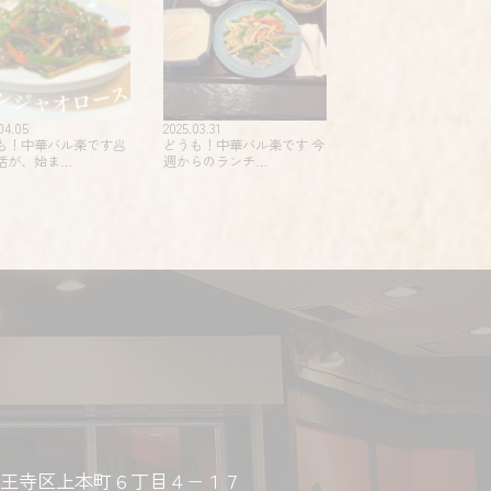
04.05
2025.03.31
も！中華バル楽です🥟
どうも！中華バル楽です 今
活が、始ま…
週からのランチ…
王寺区上本町６丁目４−１７