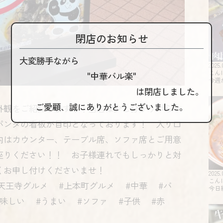
閉店のお知らせ
大変勝手ながら
2025.
こん
"中華バル楽"
今週
は閉店しました。
ご愛顧、誠にありがとうございました。
外観をご紹介します！！当店は少し分かりづらい
パンダの看板が目印となっております！ 入り口
内はカウンター、テーブル席、ソファ席とご用意
座りください！！ お子様連れでもしっかりと対
くお申し付けくださいませ！
2025.
こん
天王寺グルメ #上本町グルメ #中華 #バ
今日
美味しい #うまい #ソファ #子供 #赤