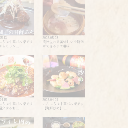
05.13
2025.05.03
にちは中華バル楽です
肉汁溢れる美味しい小籠包
からのラン…
ができるまで🤤 #…
04.15
2025.04.09
にちは中華バル楽です
こんにちは中華バル楽です
紹介するお…
【海鮮炒め】 …