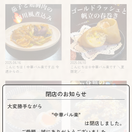
2025.06.16
2025.06.10
こんにちは！中華バル楽です🥟 今
こんにちは🌞中華バル楽です️ ＼夏
週からの…
限定️／…
閉店のお知らせ
大変勝手ながら
"中華バル楽"
は閉店しました。
ご愛顧、誠にありがとうございました。