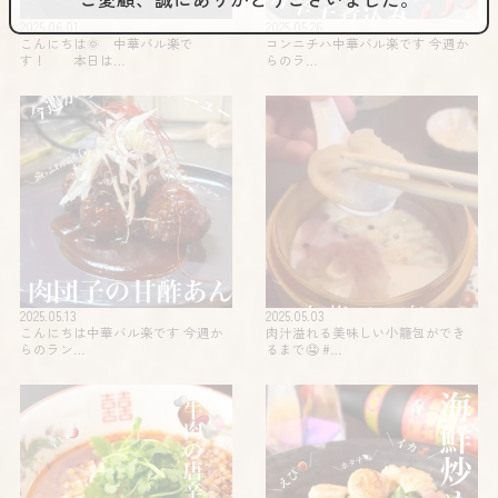
2025.06.01
2025.05.26
こんにちは🌞 中華バル楽で
コンニチハ️️中華バル楽です 今週か
す！ 本日は…
らのラ…
2025.05.13
2025.05.03
こんにちは中華バル楽です 今週か
肉汁溢れる美味しい小籠包ができ
らのラン…
るまで🤤 #…