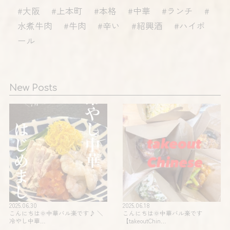
#大阪 #上本町 #本格 #中華 #ランチ #
水煮牛肉 #牛肉 #辛い #紹興酒 #ハイボ
ール
New Posts
2025.06.30
2025.06.18
こんにちは🌞中華バル楽です♪ ＼
こんにちは🌞中華バル楽です
冷やし中華…
【takeoutChin…