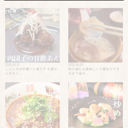
2025.05.13
2025.05.03
こんにちは中華バル楽です 今週か
肉汁溢れる美味しい小籠包ができ
らのラン…
るまで🤤 #…