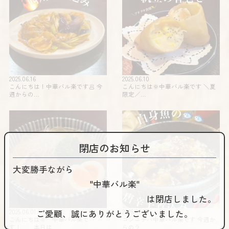
2025.06.16
2025.06.10
こんにちは！中華バル楽です🥟 今
こんにちは🌞中華バル楽です️ ＼夏
週からの…
限定️／…
閉店のお知らせ
大変勝手ながら
"中華バル楽"
は閉店しました。
ご愛顧、誠にありがとうございました。
2025.06.01
2025.05.26
こんにちは🌞 中華バル楽で
コンニチハ️️中華バル楽です 今週か
す！ 本日は…
らのラ…