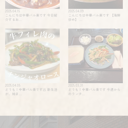
2025.04.15
2025.04.09
こんにちは中華バル楽です 今日紹
こんにちは中華バル楽です 【海鮮
介するお…
炒め】 …
2025.04.05
2025.03.31
どうも！中華バル楽です🥟 新生活
どうも！中華バル楽です 今週から
が、始ま…
のランチ…