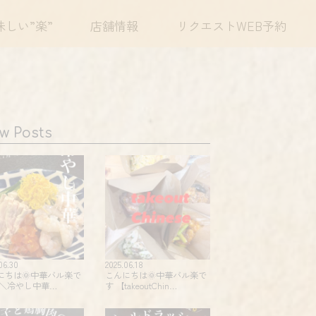
味しい”楽”
店舗情報
リクエストWEB予約
w Posts
06.30
2025.06.18
にちは🌞中華バル楽で
こんにちは🌞中華バル楽で
 ＼冷やし中華…
す 【takeoutChin…