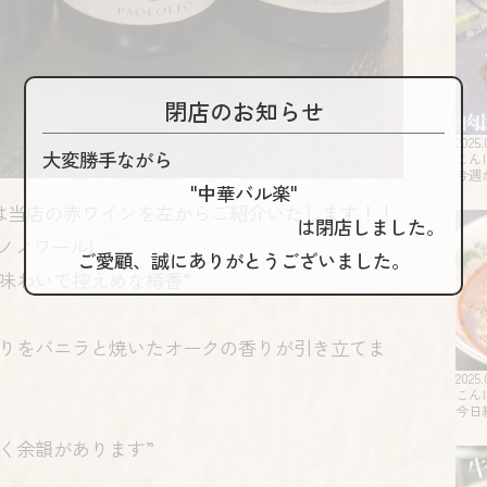
閉店のお知らせ
2025.
大変勝手ながら
こん
今週
"中華バル楽"
は当店の赤ワインを左からご紹介いたします！！
は閉店しました。
ノノワール)
ご愛顧、誠にありがとうございました。
味わいで控えめな樽香”
)
香りをバニラと焼いたオークの香りが引き立てま
2025.
こん
今日
く余韻があります”