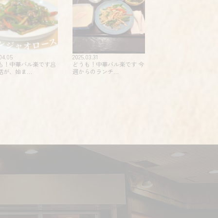
04.05
2025.03.31
も！中華バル楽です🥟
どうも！中華バル楽です 今
活が、始ま…
週からのランチ…