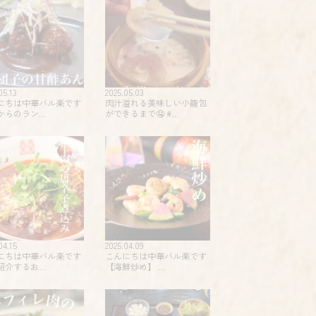
05.13
2025.05.03
にちは中華バル楽です
肉汁溢れる美味しい小籠包
からのラン…
ができるまで🤤 #…
04.15
2025.04.09
にちは中華バル楽です
こんにちは中華バル楽です
紹介するお…
【海鮮炒め】 …