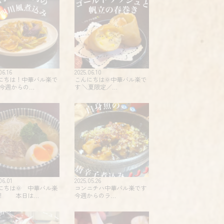
06.16
2025.06.10
にちは！中華バル楽で
こんにちは🌞中華バル楽で
 今週からの…
す️ ＼夏限定️／…
06.01
2025.05.26
にちは🌞 中華バル楽
コンニチハ️️中華バル楽です
！ 本日は…
今週からのラ…