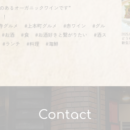
のあるオーガニックワインです”
！！
寺グルメ #上本町グルメ #赤ワイン #グル
 #お酒 #食 #お酒好きと繋がりたい #酒ス
2025.
どう
 #ランチ #料理 #海鮮
新生
Contact