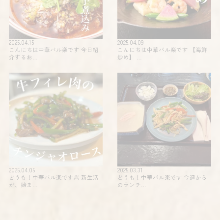
2025.04.15
2025.04.09
こんにちは中華バル楽です 今日紹
こんにちは中華バル楽です 【海鮮
介するお…
炒め】 …
2025.04.05
2025.03.31
どうも！中華バル楽です🥟 新生活
どうも！中華バル楽です 今週から
が、始ま…
のランチ…