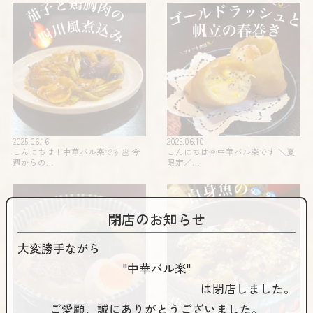
2025.06.16
2025.06.10
こんにちは！中華バル楽です🥟 今
こんにちは🌞中華バル楽です️ ＼夏
週からの…
限定️／…
閉店のお知らせ
大変勝手ながら
"中華バル楽"
は閉店しました。
ご愛顧、誠にありがとうございました。