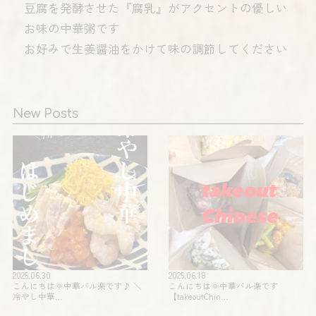
豆腐を発酵させた『腐乳』がアクセントの優しい
お味の中華粥です
お好みで生姜醤油をかけて味の調節してください️
New Posts
2025.06.30
2025.06.18
こんにちは🌞中華バル楽です♪ ＼
こんにちは🌞中華バル楽です
冷やし中華…
【takeoutChin…