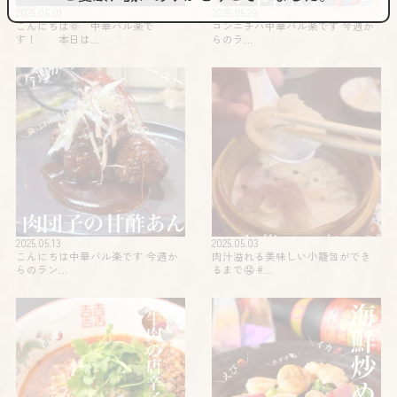
2025.06.01
2025.05.26
こんにちは🌞 中華バル楽で
コンニチハ️️中華バル楽です 今週か
す！ 本日は…
らのラ…
2025.05.13
2025.05.03
こんにちは中華バル楽です 今週か
肉汁溢れる美味しい小籠包ができ
らのラン…
るまで🤤 #…