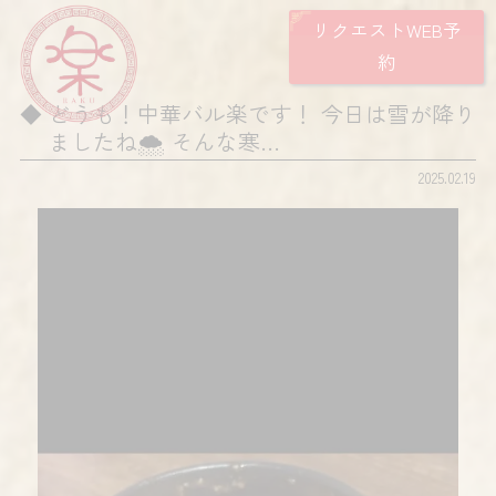
リクエストWEB予
約
どうも！中華バル楽です！ 今日は雪が降り
ましたね🌨️ そんな寒…
2025.02.19
動
画
プ
レ
ー
ヤ
ー