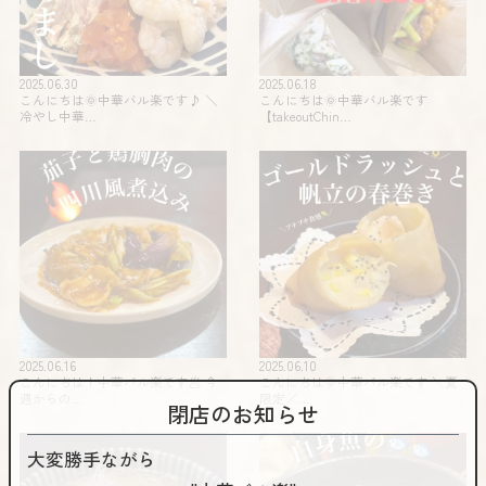
2025.06.30
2025.06.18
こんにちは🌞中華バル楽です♪ ＼
こんにちは🌞中華バル楽です
冷やし中華…
【takeoutChin…
2025.06.16
2025.06.10
こんにちは！中華バル楽です🥟 今
こんにちは🌞中華バル楽です️ ＼夏
週からの…
限定️／…
閉店のお知らせ
大変勝手ながら