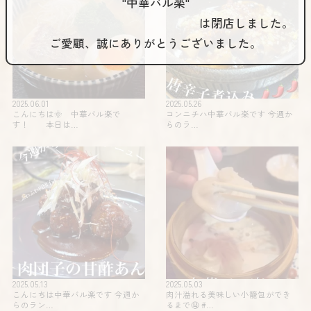
"中華バル楽"
は閉店しました。
ご愛顧、誠にありがとうございました。
2025.06.01
2025.05.26
こんにちは🌞 中華バル楽で
コンニチハ️️中華バル楽です 今週か
す！ 本日は…
らのラ…
2025.05.13
2025.05.03
こんにちは中華バル楽です 今週か
肉汁溢れる美味しい小籠包ができ
らのラン…
るまで🤤 #…