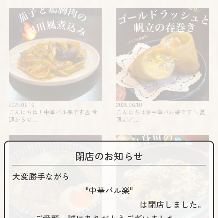
2025.06.16
2025.06.10
こんにちは！中華バル楽です🥟 今
こんにちは🌞中華バル楽です️ ＼夏
週からの…
限定️／…
閉店のお知らせ
大変勝手ながら
"中華バル楽"
は閉店しました。