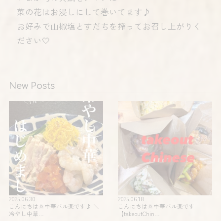
菜の花はお浸しにして巻いてます♪
お好みで山椒塩とすだちを搾ってお召し上がりく
ださい🤍
New Posts
2025.06.30
2025.06.18
こんにちは🌞中華バル楽です♪ ＼
こんにちは🌞中華バル楽です
冷やし中華…
【takeoutChin…