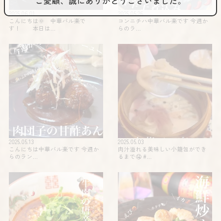
ご愛顧、誠にありがとうございました。
2025.06.01
2025.05.26
こんにちは🌞 中華バル楽で
コンニチハ️️中華バル楽です 今週か
す！ 本日は…
らのラ…
2025.05.13
2025.05.03
こんにちは中華バル楽です 今週か
肉汁溢れる美味しい小籠包ができ
らのラン…
るまで🤤 #…