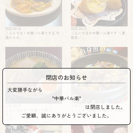
2025.06.16
2025.06.10
こんにちは！中華バル楽です🥟 今
こんにちは🌞中華バル楽です️ ＼夏
週からの…
限定️／…
閉店のお知らせ
大変勝手ながら
"中華バル楽"
は閉店しました。
2025.06.01
2025.05.26
こんにちは🌞 中華バル楽で
コンニチハ️️中華バル楽です 今週か
ご愛顧、誠にありがとうございました。
す！ 本日は…
らのラ…