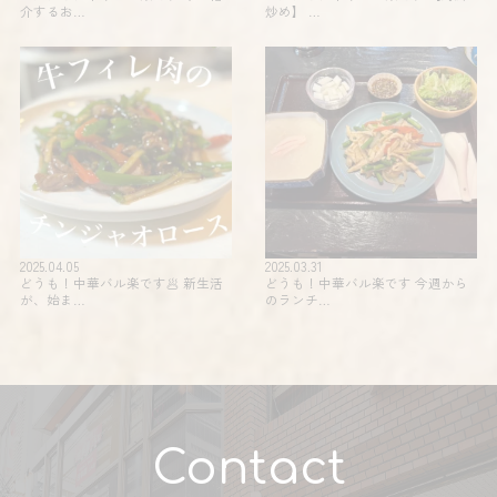
介するお…
炒め】 …
2025.04.05
2025.03.31
どうも！中華バル楽です🥟 新生活
どうも！中華バル楽です 今週から
が、始ま…
のランチ…
Contact