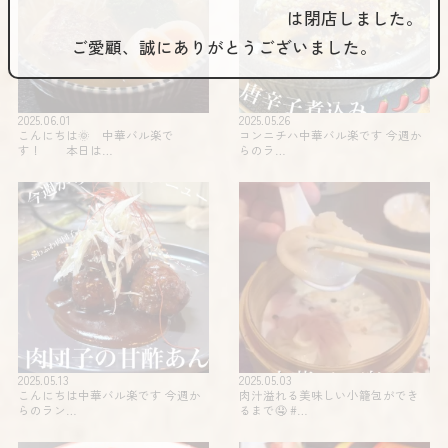
は閉店しました。
ご愛顧、誠にありがとうございました。
2025.06.01
2025.05.26
こんにちは🌞 中華バル楽で
コンニチハ️️中華バル楽です 今週か
す！ 本日は…
らのラ…
2025.05.13
2025.05.03
こんにちは中華バル楽です 今週か
肉汁溢れる美味しい小籠包ができ
らのラン…
るまで🤤 #…