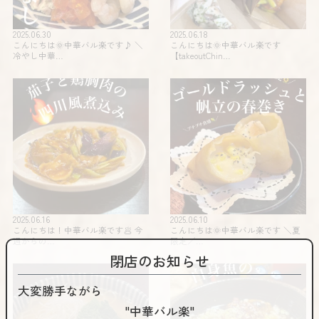
2025.06.30
2025.06.18
こんにちは🌞中華バル楽です♪ ＼
こんにちは🌞中華バル楽です
冷やし中華…
【takeoutChin…
2025.06.16
2025.06.10
こんにちは！中華バル楽です🥟 今
こんにちは🌞中華バル楽です️ ＼夏
週からの…
限定️／…
閉店のお知らせ
大変勝手ながら
"中華バル楽"