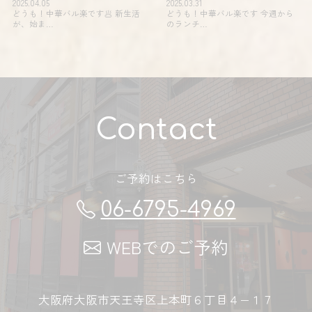
2025.04.05
2025.03.31
どうも！中華バル楽です🥟 新生活
どうも！中華バル楽です 今週から
が、始ま…
のランチ…
Contact
ご予約はこちら
06-6795-4969
WEBでのご予約
大阪府大阪市天王寺区上本町６丁目４−１７