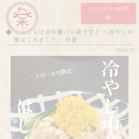
リクエストWEB予
約
こんにちは🌞中華バル楽です♪ ＼冷やし中
華はじめました／ 昨夏…
2025.06.30